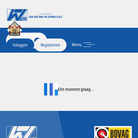
FILTER
2
Menu
Inloggen
Registreren
Eén moment graag...