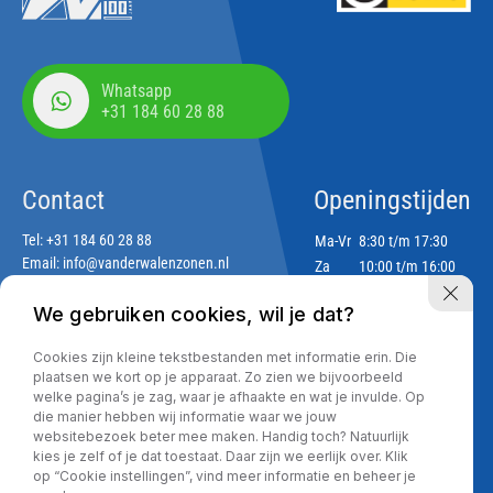
Whatsapp
+31 184 60 28 88
Contact
Openingstijden
Tel:
+31 184 60 28 88
Ma-Vr
8:30 t/m 17:30
Email:
info@vanderwalenzonen.nl
Za
10:00 t/m 16:00
Zo
Gesloten
We gebruiken cookies, wil je dat?
Adres
Cookies zijn kleine tekstbestanden met informatie erin. Die
Lekdijk 188
plaatsen we kort op je apparaat. Zo zien we bijvoorbeeld
2967 GJ Langerak
welke pagina’s je zag, waar je afhaakte en wat je invulde. Op
die manier hebben wij informatie waar we jouw
websitebezoek beter mee maken. Handig toch? Natuurlijk
kies je zelf of je dat toestaat. Daar zijn we eerlijk over. Klik
Privacy policy
op “Cookie instellingen”, vind meer informatie en beheer je