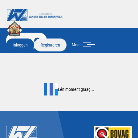
FILTER
2
Menu
Inloggen
Registreren
Eén moment graag...