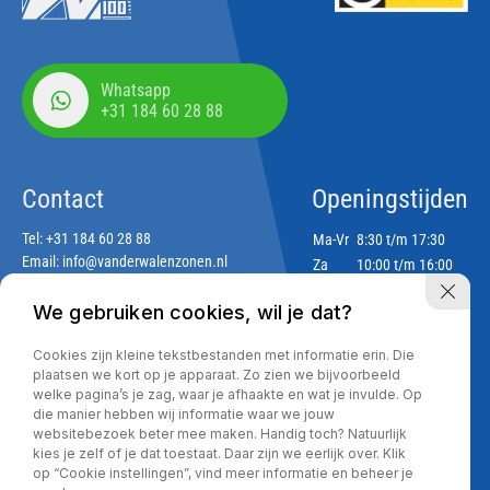
Whatsapp
+31 184 60 28 88
Contact
Openingstijden
Tel:
+31 184 60 28 88
Ma-Vr
8:30 t/m 17:30
Email:
info@vanderwalenzonen.nl
Za
10:00 t/m 16:00
Zo
Gesloten
We gebruiken cookies, wil je dat?
Adres
Cookies zijn kleine tekstbestanden met informatie erin. Die
Lekdijk 188
plaatsen we kort op je apparaat. Zo zien we bijvoorbeeld
2967 GJ Langerak
welke pagina’s je zag, waar je afhaakte en wat je invulde. Op
die manier hebben wij informatie waar we jouw
websitebezoek beter mee maken. Handig toch? Natuurlijk
kies je zelf of je dat toestaat. Daar zijn we eerlijk over. Klik
Privacy policy
op “Cookie instellingen”, vind meer informatie en beheer je