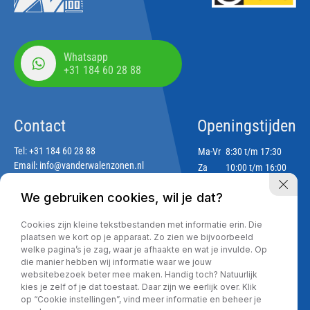
Whatsapp
+31 184 60 28 88
Contact
Openingstijden
Tel:
+31 184 60 28 88
Ma-Vr
8:30 t/m 17:30
Email:
info@vanderwalenzonen.nl
Za
10:00 t/m 16:00
Zo
Gesloten
We gebruiken cookies, wil je dat?
Adres
Cookies zijn kleine tekstbestanden met informatie erin. Die
Lekdijk 188
plaatsen we kort op je apparaat. Zo zien we bijvoorbeeld
2967 GJ Langerak
welke pagina’s je zag, waar je afhaakte en wat je invulde. Op
die manier hebben wij informatie waar we jouw
websitebezoek beter mee maken. Handig toch? Natuurlijk
kies je zelf of je dat toestaat. Daar zijn we eerlijk over. Klik
Privacy policy
op “Cookie instellingen”, vind meer informatie en beheer je