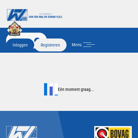
FILTER
2
Menu
Inloggen
Registreren
Eén moment graag...