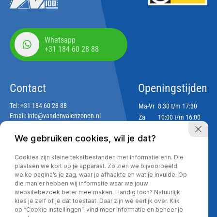
Whatsapp
+31 184 60 28 88
Contact
Openingstijden
Tel:
+31 184 60 28 88
Ma-Vr
8:30 t/m 17:30
Email:
info@vanderwalenzonen.nl
Za
10:00 t/m 16:00
Zo
Gesloten
We gebruiken cookies, wil je dat?
Adres
Cookies zijn kleine tekstbestanden met informatie erin. Die
Lekdijk 188
plaatsen we kort op je apparaat. Zo zien we bijvoorbeeld
2967 GJ Langerak
welke pagina’s je zag, waar je afhaakte en wat je invulde. Op
die manier hebben wij informatie waar we jouw
websitebezoek beter mee maken. Handig toch? Natuurlijk
kies je zelf of je dat toestaat. Daar zijn we eerlijk over. Klik
Privacy policy
op “Cookie instellingen”, vind meer informatie en beheer je