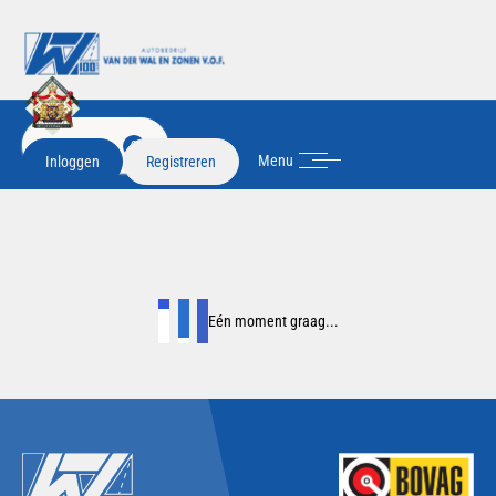
FILTER
2
Menu
Inloggen
Registreren
Eén moment graag...