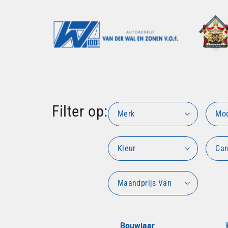
Filter op:
Merk
Mo
Kleur
Car
Maandprijs Van
Bouwjaar