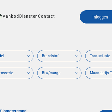
Aanbod
Diensten
Contact
Inloggen
del
Brandstof
Transmissie
rosserie
Btw/marge
Maandprijs T
Kilometerstand