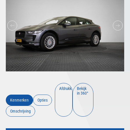
Afdrukken
Bekijk
in 360°
Kenmerken
Opties
Omschrijving