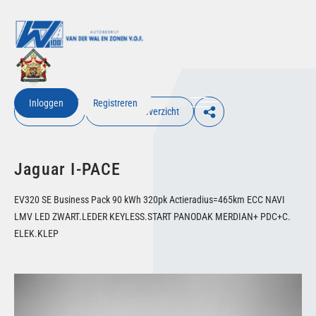
Menu
Inloggen
Registreren
€ Inloggen
Terug naar overzicht
Jaguar I-PACE
EV320 SE Business Pack 90 kWh 320pk Actieradius=465km ECC NAVI
LMV LED ZWART.LEDER KEYLESS.START PANODAK MERDIAN+ PDC+C.
ELEK.KLEP