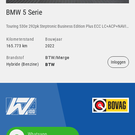
BMW 5 Serie
K
Touring 530e 292pk Steptronic Business Edition Plus ECC LC+ACP+NAVI LMV LASER.LED+ COGNAC.SPORT.LEDER STOELVERWARMING KEYLESS.START LA+CRUISEC. DAB+ D.GLAS PDC+C.
Kilometerstand
Bouwjaar
Ki
165.773 km
2022
93
BTW/Marge
Brandstof
Br
Inloggen
BTW
Hybride (Benzine)
Hyb
Whatsapp