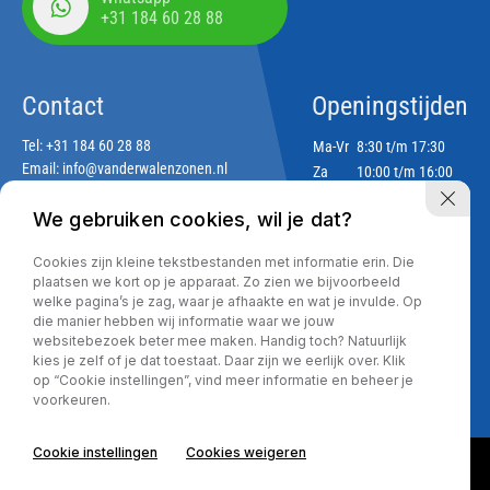
+31 184 60 28 88
Contact
Openingstijden
Tel:
+31 184 60 28 88
Ma-Vr
8:30 t/m 17:30
Email:
info@vanderwalenzonen.nl
Za
10:00 t/m 16:00
Zo
Gesloten
We gebruiken cookies, wil je dat?
Adres
Cookies zijn kleine tekstbestanden met informatie erin. Die
Lekdijk 188
plaatsen we kort op je apparaat. Zo zien we bijvoorbeeld
2967 GJ Langerak
welke pagina’s je zag, waar je afhaakte en wat je invulde. Op
die manier hebben wij informatie waar we jouw
websitebezoek beter mee maken. Handig toch? Natuurlijk
kies je zelf of je dat toestaat. Daar zijn we eerlijk over. Klik
Privacy policy
op “Cookie instellingen”, vind meer informatie en beheer je
voorkeuren.
Cookie instellingen
Cookies weigeren